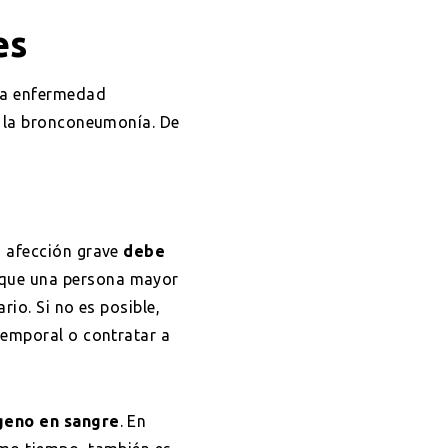
es
ta enfermedad
 la bronconeumonía. De
a afección grave
debe
e que una persona mayor
io. Si no es posible,
temporal o contratar a
ígeno en sangre
. En