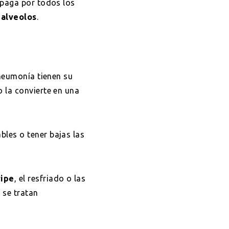
opaga por todos los
 alveolos
.
oneumonía tienen su
o la convierte en una
les o tener bajas las
ripe
, el resfriado o las
 se tratan