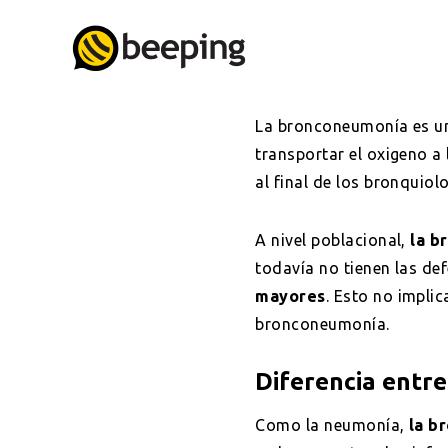
La bronconeumonía es un 
transportar el oxigeno a
al final de los bronquiol
A nivel poblacional,
la b
todavía no tienen las d
mayores
. Esto no impli
bronconeumonía.
Diferencia entr
Como la neumonía,
la b