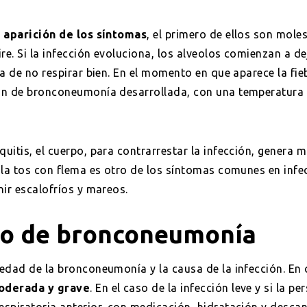
 aparición de los síntomas
, el primero de ellos son moles
re. Si la infección evoluciona, los alveolos comienzan a de
da de no respirar bien. En el momento en que aparece la fi
ón de bronconeumonía desarrollada, con una temperatura q
uitis, el cuerpo, para contrarrestar la infección, genera
 la tos con flema es otro de los síntomas comunes en infe
nir escalofríos y mareos.
to de bronconeumonía
edad de la bronconeumonía y la causa de la infección. En c
oderada y grave
. En el caso de la infección leve y si la p
spiratoria anterior, con medicación, hidratación y descan