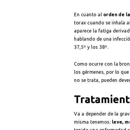
En cuanto al
orden de la
torax cuando se inhala ai
aparece la fatiga deriva
hablando de una infecci
37,5º y los 38º.
Como ocurre con la bronq
los gérmenes, por lo que
no se trata, pueden deve
Tratamien
Va a depender de la grav
misma tenemos:
leve, m
tenido una enfermedad re