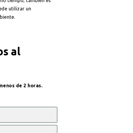
smo tiempo, también es
ede utilizar un
biente.
os al
menos de 2 horas.