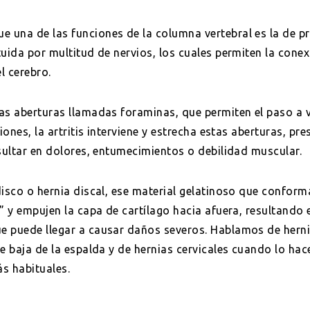
una de las funciones de la columna vertebral es la de pr
uida por multitud de nervios, los cuales permiten la conex
l cerebro.
as aberturas llamadas foraminas, que permiten el paso a v
siones, la artritis interviene y estrecha estas aberturas, p
esultar en dolores, entumecimientos o debilidad muscular.
isco o hernia discal, ese material gelatinoso que conforma
” y empujen la capa de cartílago hacia afuera, resultando e
e puede llegar a causar daños severos. Hablamos de hern
te baja de la espalda y de hernias cervicales cuando lo ha
ás habituales.