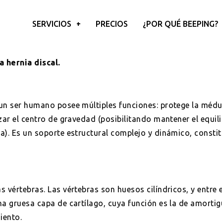
SERVICIOS
PRECIOS
¿POR QUÉ BEEPING?
 hernia discal.
un ser humano posee múltiples funciones: protege la médul
zar el centro de gravedad (posibilitando mantener el equil
a). Es un soporte estructural complejo y dinámico, consti
s vértebras. Las vértebras son huesos cilíndricos, y entre 
na gruesa capa de cartílago, cuya función es la de amorti
iento.