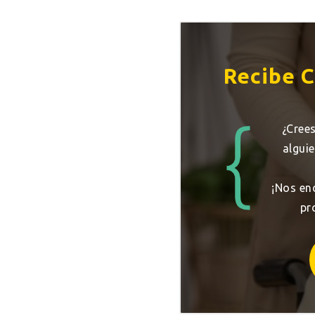
Recibe C
¿Cree
algui
¡Nos en
pr