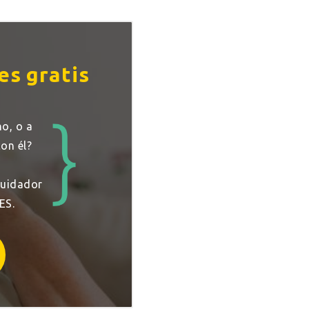
es gratis
o, o a
on él?
cuidador
ES.